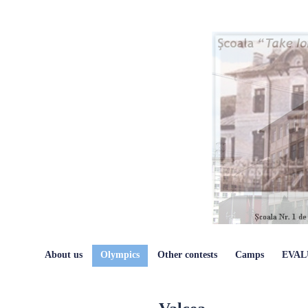
About us
Olympics
Other contests
Camps
EVAL